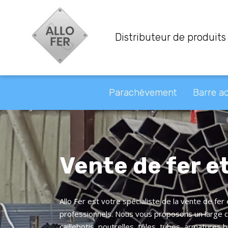
Distributeur de produit
Parachèvement
Barre ac
Vente de fer et
Allo Fer est votre spécialiste de la vente de fer
professionnels. Nous vous proposons un large ch
caillebotis, poutrelles, tôles, tubes, armatures 