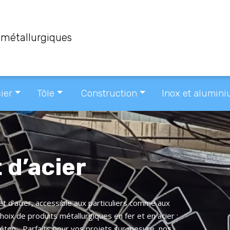
s métallurgiques
ier
Tôle
Construction
Inox et alumin
 d’acier
 et d’acier, accessible aux particuliers comme aux
oix de produits métallurgiques en fer et en acier :
béton... Parfaits pour vos projets sur mesure, nos