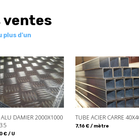
s ventes
u plus d'un
 ALU DAMIER 2000X1000
TUBE ACIER CARRE 40X4
3.5
7,16 € / mètre
0 € / U