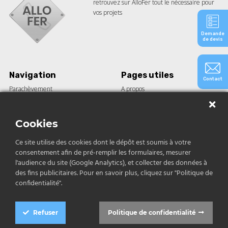
retrouvez sur AlloFer tout le nécessaire pour
vos projets
Demande
de devis
Navigation
Pages utiles
Contact
Parachèvement
A propos
Barre acier
Guides
Tôle
Le blog
Construction
Nos réalisations
Cookies
Inox et aluminium
Ce site utilise des cookies dont le dépôt est soumis à votre
consentement afin de pré-remplir les formulaires, mesurer
Contact
l'audience du site (Google Analytics), et collecter des données à
des fins publicitaires. Pour en savoir plus, cliquez sur "Politique de
04 12 04 68 79
confidentialité".
contact@allofer.fr
Refuser
Politique de confidentialité