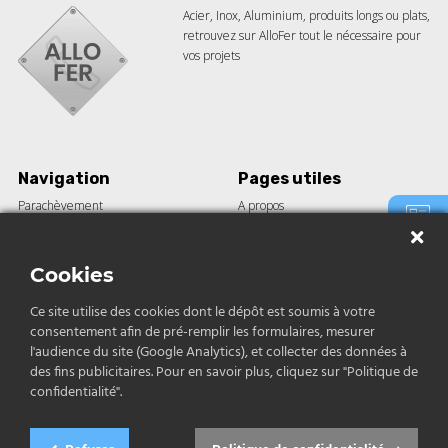
Acier, Inox, Aluminium, produits longs ou plats,
retrouvez sur AlloFer tout le nécessaire pour
vos projets
Navigation
Pages utiles
Parachèvement
A propos
Barre acier
Guides
Tôle
Le blog
Demande
de devis
Construction
Nos réalisations
Cookies
Inox et aluminium
Ce site utilise des cookies dont le dépôt est soumis à votre
consentement afin de pré-remplir les formulaires, mesurer
Contact
Contact
l'audience du site (Google Analytics), et collecter des données à
des fins publicitaires. Pour en savoir plus, cliquez sur "Politique de
04 12 04 68 79
confidentialité".
contact@allofer.fr