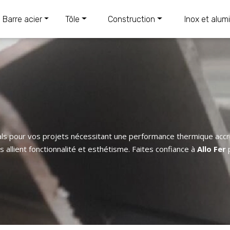
Barre acier
Tôle
Construction
Inox et alum
éals pour vos projets nécessitant une performance thermique accr
 allient fonctionnalité et esthétisme. Faites confiance à
Allo Fer
p