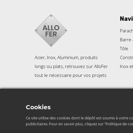
Navi
Parac
Barre 
Tôle
Constr
Acier, Inox, Aluminium, produits
Inox e
longs ou plats, retrouvez sur AlloFer
tout le nécessaire pour vos projets
Politique de confidentialit
Cookies
Ce site utilise des cookies dont le dépôt est soumis à votre c
publicitaires. Pour en savoir plus, cliquez sur "Politique de con