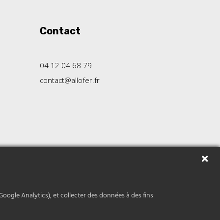
Contact
04 12 04 68 79
contact@allofer.fr
ght 2026 Allo Fer
Google Analytics), et collecter des données à des fins