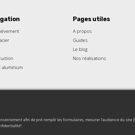
gation
Pages utiles
hèvement
A propos
acier
Guides
Le blog
uction
Nos réalisations
t aluminium
é
|
Conditions générales de vente
|
Mentions légales
|
Copyri
onsentement afin de pré-remplir les formulaires, mesurer l'audience du site (
fidentialité".