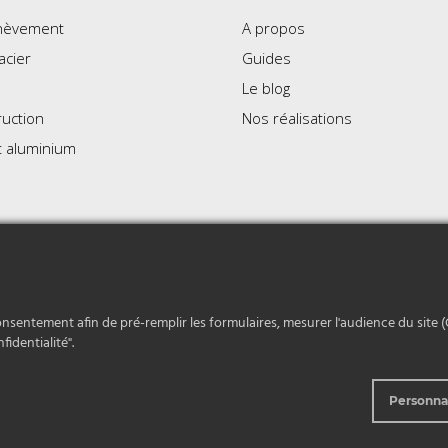
hèvement
A propos
acier
Guides
Le blog
uction
Nos réalisations
t aluminium
é
|
Conditions générales de vente
|
Mentions légales
|
Copyri
onsentement afin de pré-remplir les formulaires, mesurer l'audience du site (
fidentialité".
Personna