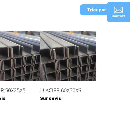
Trier par
Contact
ER 50X25X5
U ACIER 60X30X6
vis
Sur devis