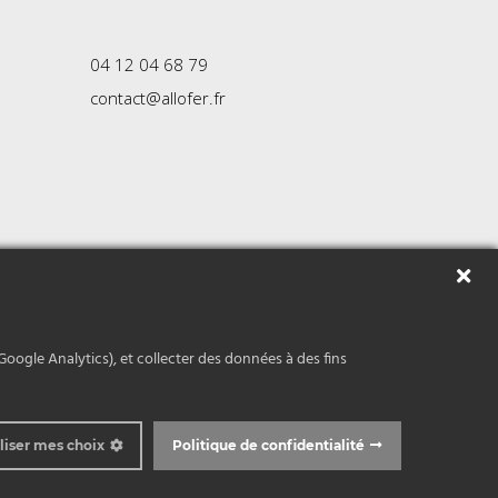
04 12 04 68 79
contact@allofer.fr
ght 2026 Allo Fer
Google Analytics), et collecter des données à des fins
liser mes choix
Politique de confidentialité