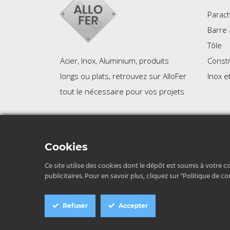
Parac
Barre 
Tôle
Constr
Acier, Inox, Aluminium, produits
Inox e
longs ou plats, retrouvez sur AlloFer
tout le nécessaire pour vos projets
Politique de confidentialit
Cookies
Ce site utilise des cookies dont le dépôt est soumis à votre c
publicitaires. Pour en savoir plus, cliquez sur "Politique de con
Refuser
Accepter