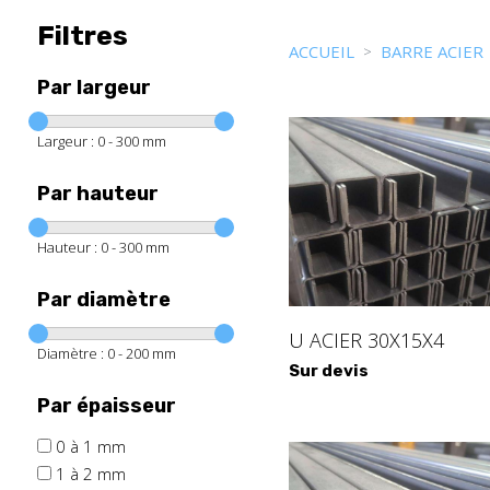
Filtres
ACCUEIL
BARRE ACIER
Par largeur
Largeur :
0 - 300
mm
Par hauteur
Hauteur :
0 - 300
mm
Par diamètre
U ACIER 30X15X4
Diamètre :
0 - 200
mm
Sur devis
Par épaisseur
0 à 1 mm
1 à 2 mm