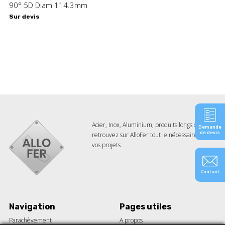
90° 5D Diam 114.3mm
Sur devis
Acier, Inox, Aluminium, produits longs ou plats,
Demande
de devis
retrouvez sur AlloFer tout le nécessaire pour
vos projets
Contact
Navigation
Pages utiles
Parachèvement
A propos