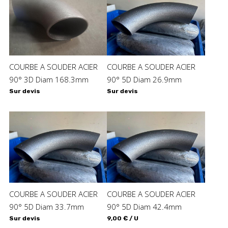
COURBE A SOUDER ACIER
COURBE A SOUDER ACIER
90° 3D Diam 168.3mm
90° 5D Diam 26.9mm
Sur devis
Sur devis
COURBE A SOUDER ACIER
COURBE A SOUDER ACIER
90° 5D Diam 33.7mm
90° 5D Diam 42.4mm
Sur devis
9,00 € / U