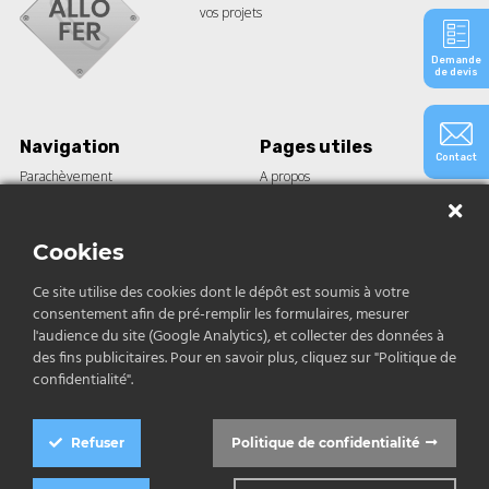
vos projets
Demande
de devis
Navigation
Pages utiles
Contact
Parachèvement
A propos
Barre acier
Guides
Tôle
Le blog
Construction
Nos réalisations
Cookies
Inox et aluminium
Ce site utilise des cookies dont le dépôt est soumis à votre
consentement afin de pré-remplir les formulaires, mesurer
Contact
l'audience du site (Google Analytics), et collecter des données à
des fins publicitaires. Pour en savoir plus, cliquez sur "Politique de
04 12 04 68 79
confidentialité".
contact@allofer.fr
Refuser
Politique de confidentialité
Politique de confidentialité
|
Conditions générales de vente
|
Mentions légales
|