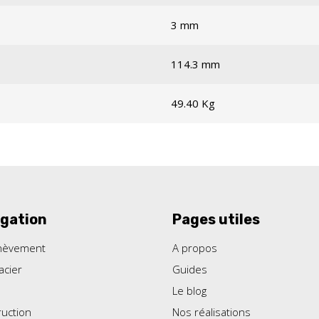
3 mm
114.3 mm
49.40 Kg
gation
Pages utiles
hèvement
A propos
acier
Guides
Le blog
uction
Nos réalisations