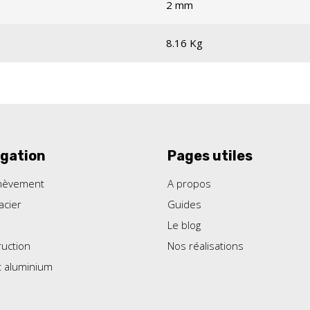
2 mm
8.16 Kg
gation
Pages utiles
hèvement
A propos
acier
Guides
Le blog
uction
Nos réalisations
t aluminium