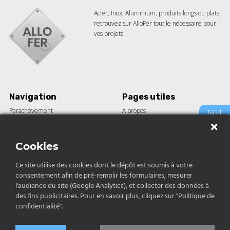
Acier, Inox, Aluminium, produits longs ou plats,
retrouvez sur AlloFer tout le nécessaire pour
vos projets
Navigation
Pages utiles
Parachèvement
A propos
Barre acier
Guides
Demande
Tôle
Le blog
de devis
Construction
Nos réalisations
Cookies
Inox et aluminium
Ce site utilise des cookies dont le dépôt est soumis à votre
consentement afin de pré-remplir les formulaires, mesurer
Contact
Contact
l'audience du site (Google Analytics), et collecter des données à
des fins publicitaires. Pour en savoir plus, cliquez sur "Politique de
04 12 04 68 79
confidentialité".
contact@allofer.fr