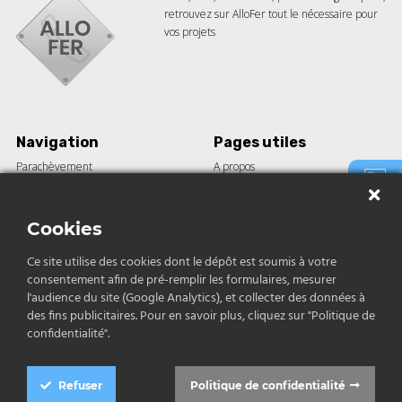
retrouvez sur AlloFer tout le nécessaire pour
vos projets
Navigation
Pages utiles
Parachèvement
A propos
Barre acier
Guides
Tôle
Le blog
Demande
de devis
Construction
Nos réalisations
Cookies
Inox et aluminium
Ce site utilise des cookies dont le dépôt est soumis à votre
consentement afin de pré-remplir les formulaires, mesurer
Contact
Contact
l'audience du site (Google Analytics), et collecter des données à
des fins publicitaires. Pour en savoir plus, cliquez sur "Politique de
04 12 04 68 79
confidentialité".
contact@allofer.fr
Refuser
Politique de confidentialité