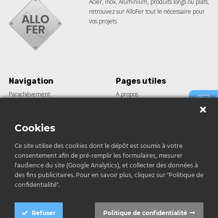
Acier, Inox, Aluminium, produits longs ou plats,
retrouvez sur AlloFer tout le nécessaire pour
vos projets
Navigation
Pages utiles
Parachèvement
A propos
Barre acier
Guides
Tôle
Le blog
Demande
de devis
Construction
Nos réalisations
Cookies
Inox et aluminium
Ce site utilise des cookies dont le dépôt est soumis à votre
consentement afin de pré-remplir les formulaires, mesurer
Contact
Contact
l'audience du site (Google Analytics), et collecter des données à
des fins publicitaires. Pour en savoir plus, cliquez sur "Politique de
04 12 04 68 79
confidentialité".
contact@allofer.fr
Refuser
Politique de confidentialité