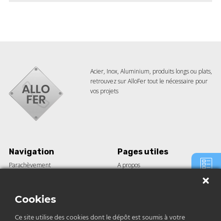
Acier, Inox, Aluminium, produits longs ou plats,
retrouvez sur AlloFer tout le nécessaire pour
vos projets
Navigation
Pages utiles
Parachèvement
A propos
Barre acier
Guides
Demande
de devis
Tôle
Le blog
Construction
Nos réalisations
Cookies
Inox et aluminium
Ce site utilise des cookies dont le dépôt est soumis à votre
Contact