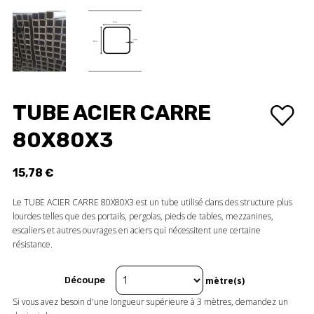
TUBE ACIER CARRE
80X80X3
15,78 €
Le TUBE ACIER CARRE 80X80X3 est un tube utilisé dans des structure plus
lourdes telles que des portails, pergolas, pieds de tables, mezzanines,
escaliers et autres ouvrages en aciers qui nécessitent une certaine
résistance.
Découpe
mètre(s)
Si vous avez besoin d'une longueur supérieure à 3 mètres, demandez un