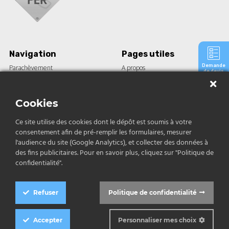
Navigation
Pages utiles
Demande
Parachèvement
A propos
de devis
Barre acier
Guides
Tôle
Le blog
Construction
Nos réalisations
Cookies
Inox et aluminium
Contact
Ce site utilise des cookies dont le dépôt est soumis à votre
consentement afin de pré-remplir les formulaires, mesurer
Contact
l'audience du site (Google Analytics), et collecter des données à
des fins publicitaires. Pour en savoir plus, cliquez sur "Politique de
04 12 04 68 79
confidentialité".
contact@allofer.fr
Refuser
Politique de confidentialité
Politique de confidentialité
|
Conditions générales de vente
|
Mentions légales
|
Accepter
Personnaliser mes choix
Copyright 2026 Allo Fer